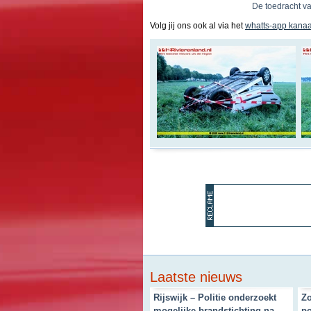
De toedracht va
Volg jij ons ook al via het
whatts-app kanaa
Laatste nieuws
Rijswijk – Politie onderzoekt
Zo
mogelijke brandstichting na
po