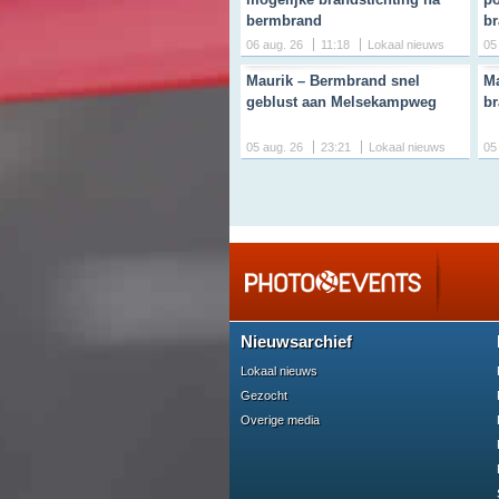
bermbrand
br
06 aug. 26
11:18
Lokaal nieuws
05
Maurik – Bermbrand snel
Ma
geblust aan Melsekampweg
br
05 aug. 26
23:21
Lokaal nieuws
05
Nieuwsarchief
Lokaal nieuws
Gezocht
Overige media