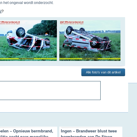
n het ongeval wordt onderzocht.
l
?
Alle foto's van dit artikel
elen – Opnieuw bermbrand,
Ingen – Brandweer blust twee
litie zoekt naar mogelijke
bermbranden aan De Steeg