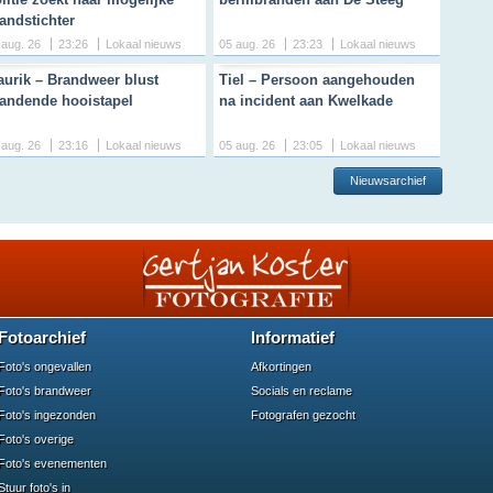
andstichter
 aug. 26
23:26
Lokaal nieuws
05 aug. 26
23:23
Lokaal nieuws
urik – Brandweer blust
Tiel – Persoon aangehouden
andende hooistapel
na incident aan Kwelkade
 aug. 26
23:16
Lokaal nieuws
05 aug. 26
23:05
Lokaal nieuws
Nieuwsarchief
Fotoarchief
Informatief
Foto's ongevallen
Afkortingen
Foto's brandweer
Socials en reclame
Foto's ingezonden
Fotografen gezocht
Foto's overige
Foto's evenementen
Stuur foto's in