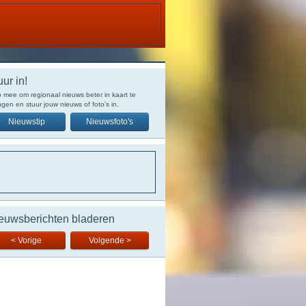
uur in!
 mee om regionaal nieuws beter in kaart te
gen en stuur jouw nieuws of foto's in.
Nieuwstip
Nieuwsfoto's
euwsberichten bladeren
< Vorige
Volgende >