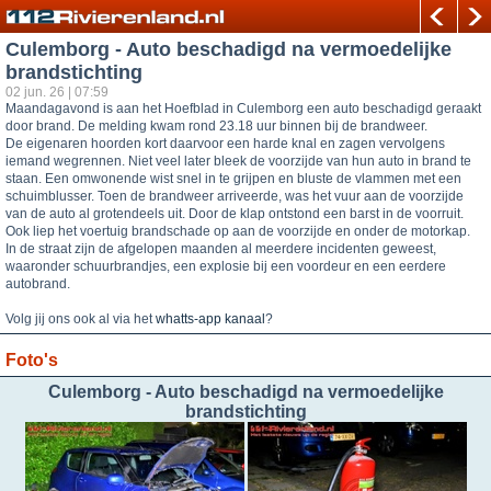
Culemborg - Auto beschadigd na vermoedelijke
brandstichting
02 jun. 26 | 07:59
Maandagavond is aan het Hoefblad in Culemborg een auto beschadigd geraakt
door brand. De melding kwam rond 23.18 uur binnen bij de brandweer.
De eigenaren hoorden kort daarvoor een harde knal en zagen vervolgens
iemand wegrennen. Niet veel later bleek de voorzijde van hun auto in brand te
staan. Een omwonende wist snel in te grijpen en bluste de vlammen met een
schuimblusser. Toen de brandweer arriveerde, was het vuur aan de voorzijde
van de auto al grotendeels uit. Door de klap ontstond een barst in de voorruit.
Ook liep het voertuig brandschade op aan de voorzijde en onder de motorkap.
In de straat zijn de afgelopen maanden al meerdere incidenten geweest,
waaronder schuurbrandjes, een explosie bij een voordeur en een eerdere
autobrand.
Volg jij ons ook al via het
whatts-app kanaal
?
Foto's
Culemborg - Auto beschadigd na vermoedelijke
brandstichting