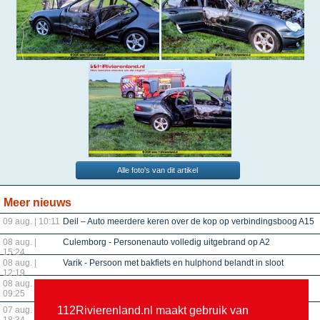
Alle foto's van dit artikel
Meer nieuws
09 aug. | 10:11
Deil – Auto meerdere keren over de kop op verbindingsboog A15
08 aug. |
Culemborg - Personenauto volledig uitgebrand op A2
15:24
08 aug. |
Varik - Persoon met bakfiets en hulphond belandt in sloot
12:19
08 aug. |
Beneden-Leeuwen – Tractoren blokkeren brug tijdens protest
09:25
tegen stikstofbeleid
112Rivierenland.nl maakt gebruik van
07 aug. |
Tiel – Man naar ziekenhuis na aanrijding op Groenestraat