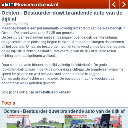
Ochten - Bestuurder duwt brandende auto van de
dijk af
02 jun. 26 | 07:54
Maandagavond is een personenauto volledig uitgebrand aan de Waalbandijk in
Ochten. De brand werd rond 21.35 uur gemeld.
De bestuurder reed samen met een passagier over de dijk toen de onlangs
aangeschafte auto plotseling begon te roken. Kort daarna sloegen de vlammen
uit het voertuig. Omdat de bestuurder het niet veilig vond om de brandende auto
op de dijk stil te zetten, besloot hij het voertuig van de dijk af te laten rollen
richting een naastgelegen weiland.
Daar stond de auto binnen korte tijd volledig in lichterlaaie. De grote
rookontwikkeling was in de wijde omgeving zichtbaar. De brandweer kwam met
spoed ter plaatse en wist het vuur snel onder controle te krijgen.
Van de auto bleef echter weinig over. De bestuurder had het voertuig pas
anderhalve week geleden gekocht.
Volg jij ons ook al via het
whatts-app kanaal
?
Foto's
Ochten - Bestuurder duwt brandende auto van de dijk af