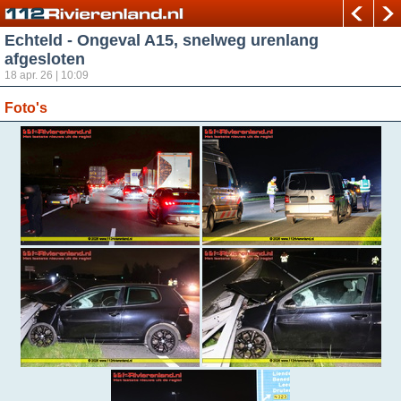
Echteld - Ongeval A15, snelweg urenlang
afgesloten
18 apr. 26 | 10:09
Foto's