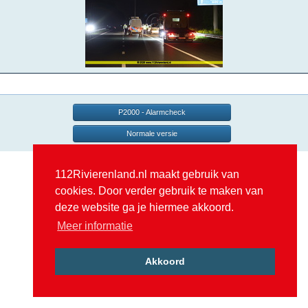
P2000 - Alarmcheck
Normale versie
112Rivierenland.nl maakt gebruik van
cookies. Door verder gebruik te maken van
deze website ga je hiermee akkoord.
Meer informatie
Akkoord