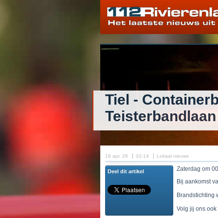
Tiel - Container
Teisterbandlaan
18 apr. 26
10:14
Lokaal nieuws
Zaterdag om 00
Deel dit artikel
Bij aankomst va
Brandstichting w
Volg jij ons ook