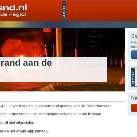
St
Help
bren
brand aan de
Ni
.48 uur werd er een containerbrand gemeld aan de Teisterbantlaan.
n de brandweer bleek de container volledig in brand te staan.
ordt niet uitgesloten.
 al via het
whatts-app kanaal
?