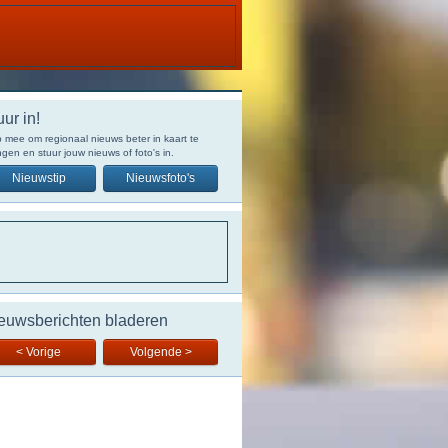
uur in!
 mee om regionaal nieuws beter in kaart te
gen en stuur jouw nieuws of foto's in.
Nieuwstip
Nieuwsfoto's
euwsberichten bladeren
< Vorige
Volgende >