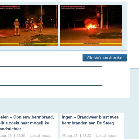
Alle foto's van dit artikel
elen – Opnieuw bermbrand,
Ingen – Brandweer blust twee
litie zoekt naar mogelijke
bermbranden aan De Steeg
andstichter
 aug. 26
23:26
Lokaal nieuws
05 aug. 26
23:23
Lokaal nieuws