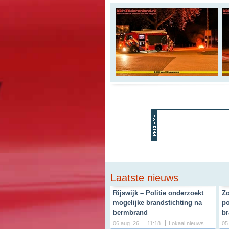
Laatste nieuws
Rijswijk – Politie onderzoekt
Zo
mogelijke brandstichting na
po
bermbrand
br
06 aug. 26
11:18
Lokaal nieuws
05