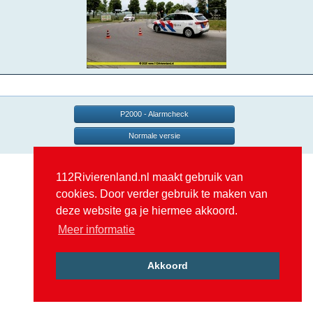
P2000 - Alarmcheck
Normale versie
112Rivierenland.nl maakt gebruik van
cookies. Door verder gebruik te maken van
deze website ga je hiermee akkoord.
Meer informatie
Akkoord