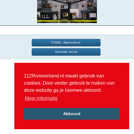
P2000 - Alarmcheck
Normale versie
112Rivierenland.nl maakt gebruik van
cookies. Door verder gebruik te maken van
deze website ga je hiermee akkoord.
Meer informatie
Akkoord